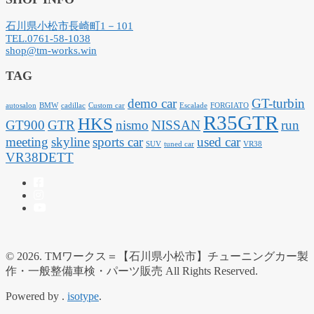
石川県小松市長崎町1－101
TEL.0761-58-1038
shop@tm-works.win
TAG
demo car
GT-turbin
autosalon
BMW
cadillac
Custom car
Escalade
FORGIATO
R35GTR
HKS
GT900
GTR
nismo
NISSAN
run
meeting
skyline
sports car
used car
SUV
tuned car
VR38
VR38DETT
© 2026. TMワークス＝【石川県小松市】チューニングカー製
作・一般整備車検・パーツ販売 All Rights Reserved.
Powered by .
isotype
.