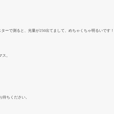
軸テスターで測ると、光量が250出てまして、めちゃくちゃ明るいで
マス。
お待ちください。