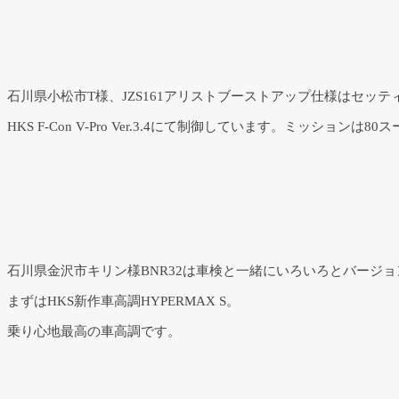
石川県小松市T様、JZS161アリストブーストアップ仕様はセッテ
HKS F-Con V-Pro Ver.3.4にて制御しています。ミッションは8
石川県金沢市キリン様BNR32は車検と一緒にいろいろとバージ
まずはHKS新作車高調HYPERMAX S。
乗り心地最高の車高調です。