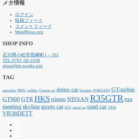
メタ情報
ログイン
投稿フィード
コメントフィード
WordPress.org
SHOP INFO
石川県小松市長崎町1－101
TEL.0761-58-1038
shop@tm-works.win
TAG
demo car
GT-turbin
autosalon
BMW
cadillac
Custom car
Escalade
FORGIATO
R35GTR
HKS
GT900
GTR
nismo
NISSAN
run
meeting
skyline
sports car
used car
SUV
tuned car
VR38
VR38DETT