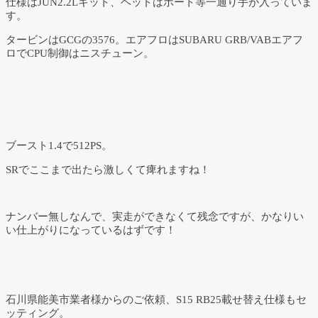
仕様はJUN2.2Lキット、ヘッドはポート等一通り手が入っていま
す。
タービンはGCGの3576。エアフロはSUBARU GRB/VABエアフ
ロでCPU制御はニスチューン。
ブースト1.4で512PS。
SRでここまで出たら激しくて痺れますね！
ナンバー無しなんで、実走ができなくて残念ですが、かなりい
い仕上がりになっているはずです！
石川県能美市業者様からのご依頼、S15 RB25載せ替え仕様もセ
ッティング。