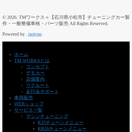
© 2026. TMワークス＝【石川県小松市】チューニングカー製
作・一般整備車検・パーツ販売 All Rights Reserved.
Powered by .
isotype
.
ホーム
TM-WORKSとは
コンセプト
デモカー
店舗案内
リクルート
走行会サポート
車両販売
WEBショップ
サービス一覧
マシンチューニング
R35チューンメニュー
RB26チューンメニュー