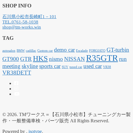
SHOP INFO
石川県小松市長崎町1－101
TEL.0761-58-1038
shop@tm-works.win
TAG
demo car
GT-turbin
autosalon
BMW
cadillac
Custom car
Escalade
FORGIATO
R35GTR
HKS
GT900
GTR
nismo
NISSAN
run
meeting
skyline
sports car
used car
SUV
tuned car
VR38
VR38DETT
© 2026. TMワークス＝【石川県小松市】チューニングカー製
作・一般整備車検・パーツ販売 All Rights Reserved.
Powered by .
isotype
.