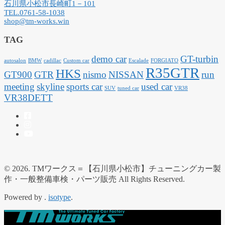
石川県小松市長崎町1－101
TEL.0761-58-1038
shop@tm-works.win
TAG
demo car
GT-turbin
autosalon
BMW
cadillac
Custom car
Escalade
FORGIATO
R35GTR
HKS
GT900
GTR
nismo
NISSAN
run
meeting
skyline
sports car
used car
SUV
tuned car
VR38
VR38DETT
© 2026. TMワークス＝【石川県小松市】チューニングカー製
作・一般整備車検・パーツ販売 All Rights Reserved.
Powered by .
isotype
.