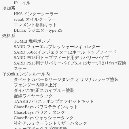
IPコイル
冷却系
HKS インタークーラー
setrab オイルクーラー
エレメント移動キット
BLITZ ラジエターtype ZS
燃料系
TOMEI 燃料ポンプ
SARD フューエルプレッシャーレギュレター
SARD 550ccインジェクター12ホール トップフィード
SARD PS13用トップフィード用デリバリーパイプ
SARD PS13用デリバリーパイプS14,15サージ取り付け変換
ステー
その他エンジンルール内
タペットカバー＆サージタンク オリジナルラップ塗装
フェンダー内叩き上げ
ダイハツ純正スカイブルー塗装
配線ワイヤータック
TAAKS パワステポンプオフセットキット
ChaseBays パワステラインキット
ChaseBays パワステタンク
ChaseBays ウォッシャータンク
社外アルミクーラントリザーバタンク
ヒューズボックス 室内移動