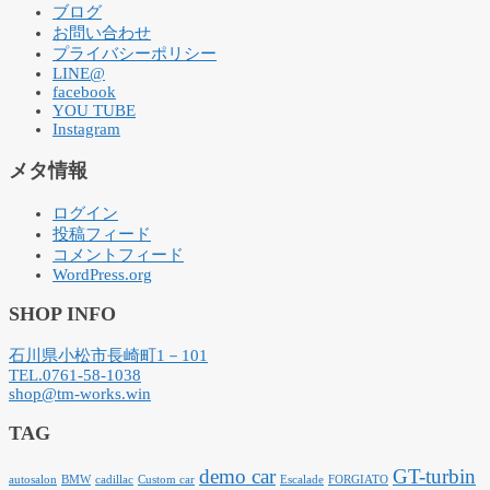
ブログ
お問い合わせ
プライバシーポリシー
LINE@
facebook
YOU TUBE
Instagram
メタ情報
ログイン
投稿フィード
コメントフィード
WordPress.org
SHOP INFO
石川県小松市長崎町1－101
TEL.0761-58-1038
shop@tm-works.win
TAG
demo car
GT-turbin
autosalon
BMW
cadillac
Custom car
Escalade
FORGIATO