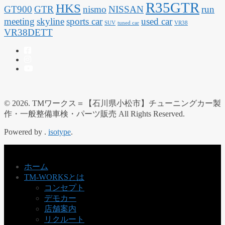
R35GTR
HKS
GT900
GTR
nismo
NISSAN
run
meeting
skyline
sports car
used car
SUV
tuned car
VR38
VR38DETT
© 2026. TMワークス＝【石川県小松市】チューニングカー製
作・一般整備車検・パーツ販売 All Rights Reserved.
Powered by .
isotype
.
ホーム
TM-WORKSとは
コンセプト
デモカー
店舗案内
リクルート