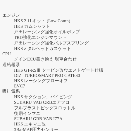
エンジン
HKS 2.1Lキット (Low Comp)
HKS カムシャフト
戸田レーシング強化オイルポンプ
TRD強化エンジンマウント
戸田レーシング強化バルブスプリング
HKSメタルヘッドガスケット
CPU
メインECU書き換え 現車合わせ
過給器系
HKS GT-RSⅢ タービン改ウエストゲート仕様
DIZ- TURBOSMART PRO GATES0
HKS レーシングブローオフ
EVC7
吸排気系
HKS サクション、パイピング
SUBARU VAB GRBエアフロ
フルブラストビッグスロットル
後期インマニ
SUBARU GRB VAB I77A
HKS エキマニ改
3BarMAP圧力センサー