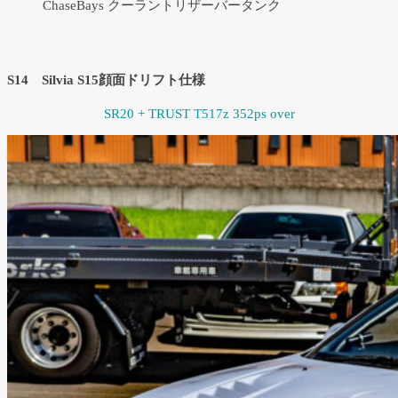
ChaseBays クーラントリザーバータンク
S14 Silvia S15顔面ドリフト仕様
SR20 + TRUST T517z 352ps over