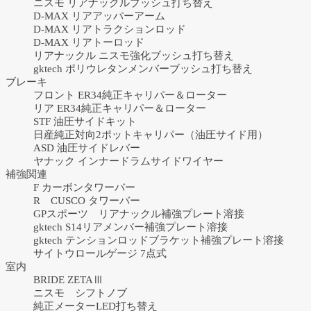
ニスモ リアナックルブッシュ打ち替え
D-MAX リアアッパーアーム
D-MAX リアトラクションロッド
D-MAX リアトーロッド
リアナックル ニスモ強化ブッシュ打ち替え
gktech ポリウレタンメンバーブッシュ打ち替え
ブレーキ
フロント ER34純正キャリパー＆ローター
リア ER34純正キャリパー＆ローター
STF 油圧サイドキット
日産純正対向2ポットキャリパー（油圧サイド用）
ASD 油圧サイドレバー
ヤナック インナードラムサイドワイヤー
補強関連
F カーボンタワーバー
R CUSCO タワーバー
GPスポーツ リアナックル補強プレート溶接
gktech S14リアメンバー補強プレート溶接
gktech テンションロッドブラケット補強プレート溶接
サイトウロールゲージ 7点式
室内
BRIDE ZETAⅢ
ニスモ シフトノブ
純正メーターLED打ち替え