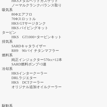
HKSメタルヘッドガスケット
ノーマルクランクバランス取り
吸気系
80Φエアフロ
70Φスロットル
HKS GTサージタンク
HKS パイピングキット
タービン
HKS GT1000+タービンキット
排気系
SARDキャタライザー
RH9 90パイ チタンマフラー
燃料系
純正インジェクター570cc×12本
SARD燃料ポンプ×3連
冷却系
HKSインタークーラー
DRLラジエター
HKS DCTクーラー
オリジナル追加オイルクーラー
駆動系